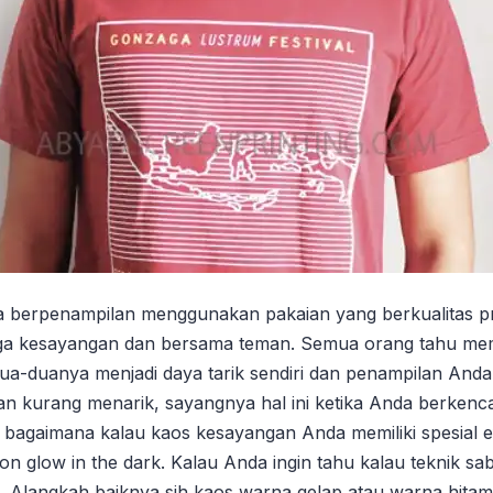
 berpenampilan menggunakan pakaian yang berkualitas pre
 kesayangan dan bersama teman. Semua orang tahu memil
ua-duanya menjadi daya tarik sendiri dan penampilan An
d dan kurang menarik, sayangnya hal ini ketika Anda berk
 bagaimana kalau kaos kesayangan Anda memiliki spesial ef
n glow in the dark. Kalau Anda ingin tahu kalau teknik sa
 Alangkah baiknya sih kaos warna gelap atau warna hitam s