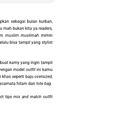
apkan sebagai bulan kurban,
itu mah bukan kita ya
readers,
ers muslim muslimah
mimin
lalu bisa tampil yang stylist
i buat kamy yang ingin tampil
. Dengan model
outfit
ini kamu
ri khas seperti baju
oversized
,
 kacamata hitam dan
tote bag.
it tips
mix and match
outfit