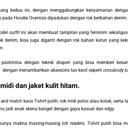
ang kedua ini, dengan menggabungkan kenyamanan deng
atuh pada Hoodie Oversize dipadukan dengan rok berbahan denim.
odel
outfit
ini akan membuat tampilan yang feminim sekalig
 denim, bisa juga diganti dengan rok bahan katun yang keki
n.
b pashmina dengan teknik draperi yang bisa memberi kesan
u
dengan menambahkan aksesoris tas kecil seperti
crossbody b
 midi dan jaket kulit hitam.
 and match
kaos
T-shirt
putih, rok midi polos atau kotak, serta t
u jadi anak skena banget dengan gaya kasual dan
edgy
.
 punya makna masing-masing loh
readers. T-shirt
putih bisa m