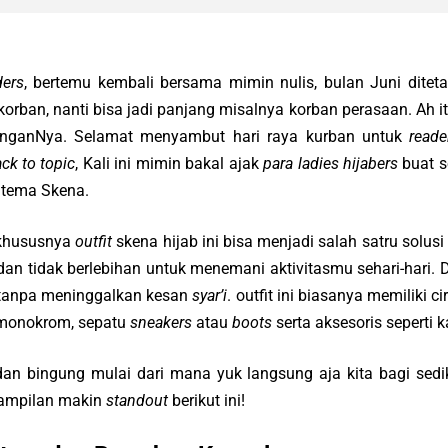
ders
, bertemu kembali bersama mimin nulis, bulan Juni ditet
korban, nanti bisa jadi panjang misalnya korban perasaan. Ah 
unganNya. Selamat menyambut hari raya kurban untuk
read
ck to topic
, Kali ini mimin bakal ajak
para ladies hijabers
buat se
 tema Skena.
 khususnya
outfit
skena hijab ini bisa menjadi salah satru solus
dan tidak berlebihan untuk menemani aktivitasmu sehari-hari
tanpa meninggalkan kesan
syar’i
. outfit ini biasanya memiliki ci
 monokrom, sepatu
sneakers
atau
boots
serta aksesoris seperti
an bingung mulai dari mana yuk langsung aja kita bagi sedik
 tampilan makin
standout
berikut ini!