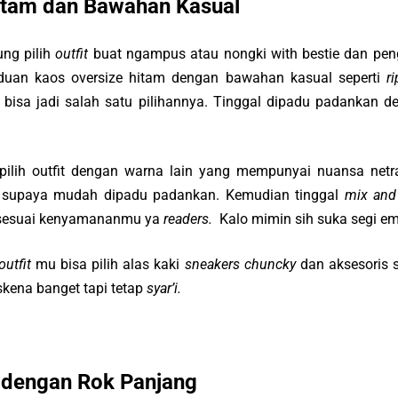
itam dan Bawahan Kasual
ung pilih
outfit
buat ngampus atau nongki with bestie dan pe
aduan kaos oversize hitam dengan bawahan kasual seperti
r
i bisa jadi salah satu pilihannya. Tinggal dipadu padankan
ilih outfit dengan warna lain yang mempunyai nuansa netral
y supaya mudah dipadu padankan. Kemudian tinggal
mix and
h sesuai kenyamananmu ya
readers.
Kalo mimin sih suka segi e
outfit
mu bisa pilih alas kaki
sneakers chuncky
dan aksesoris s
 skena banget tapi tetap
syar’i.
 dengan Rok Panjang