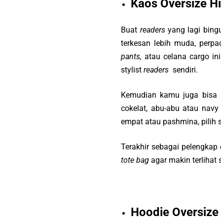
Kaos Oversize H
Buat
readers
yang lagi bing
terkesan lebih muda, perp
pants,
atau celana cargo in
stylist
readers
sendiri.
Kemudian kamu juga bisa p
cokelat, abu-abu atau nav
empat atau pashmina, pili
Terakhir sebagai pelengkap
tote bag
agar makin terlihat
Hoodie Oversize