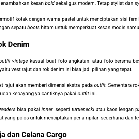
m menambahkan kesan
bold
sekaligus modern. Tetap stylist dan
sy
f kotak dengan warna pastel untuk menciptakan sisi femin
ngan sepatu
boots
hitam untuk memperkuat kesan modis namun 
Rok Denim
outfit
vintage
kasual buat foto angkatan, atau foto bersma best
aitu vest rajut dan rok denim ini bisa jadi pilihan yang tepat.
jut akan memberi dimensi ekstra pada
outfit.
Sementara ro
udah kebayang ya cantiknya pakai
outfit
ini.
readers
bisa pakai
inner
seperti
turtlenecki atau
kaos lengan p
at yang polos untuk menciptakan penampilan sederhana dan te
ja dan Celana Cargo