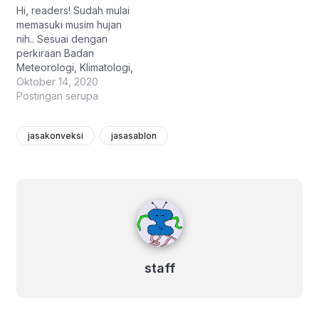
Hi, readers! Sudah mulai
memasuki musim hujan
nih.. Sesuai dengan
perkiraan Badan
Meteorologi, Klimatologi,
dan Geofisikasi (BMKG)
Oktober 14, 2020
bahwa Indonesia mulai
Postingan serupa
memasuki musim hujan di
bulan Oktober 2020. Hal
jasakonveksi
jasasablon
tersebut bisa kita
buktikan dengan adanya
perubahan cuaca yang
akhir-akhir ini tak
menentu, mendadak
staff
mendung, dan sering kali
turun hujan deras. Hujan…
staff