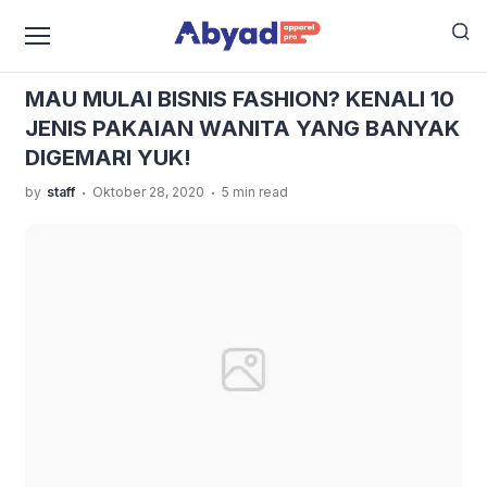
›
›
Home
Uncategorized
MAU MULAI BISNIS FASHION?
KENALI 10 JENIS PAKAIAN WANITA YANG BANYAK
MAU MULAI BISNIS FASHION? KENALI 10
DIGEMARI YUK!
JENIS PAKAIAN WANITA YANG BANYAK
DIGEMARI YUK!
.
.
by
staff
Oktober 28, 2020
5 min read