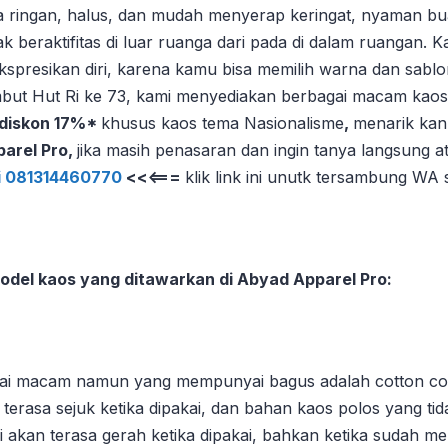
ringan, halus, dan mudah menyerap keringat, nyaman bua
beraktifitas di luar ruanga dari pada di dalam ruangan. K
spresikan diri, karena kamu bisa memilih warna dan sabl
ut Hut Ri ke 73, kami menyediakan berbagai macam kaos
diskon 17%*
khusus kaos tema Nasionalisme
,
menarik kan,
arel Pro,
jika masih penasaran dan ingin tanya langsung at
 081314460770
<<<===
klik link ini unutk tersambung WA
odel kaos yang ditawarkan di Abyad Apparel Pro:
gai macam namun yang mempunyai bagus adalah cotton co
 terasa sejuk ketika dipakai, dan bahan kaos polos yang t
ni akan terasa gerah ketika dipakai, bahkan ketika sudah