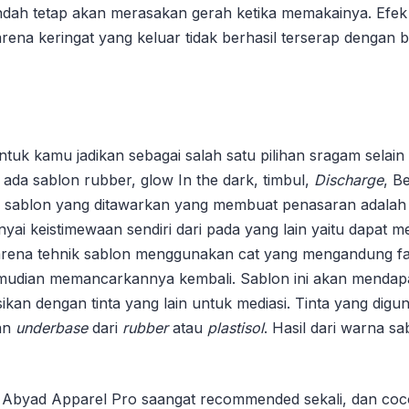
dah tetap akan merasakan gerah ketika memakainya. Efek 
karena keringat yang keluar tidak berhasil terserap dengan
tuk kamu jadikan sebagai salah satu pilihan sragam selain 
, ada sablon rubber, glow In the dark, timbul,
Discharge
, B
 sablon yang ditawarkan yang membuat penasaran adalah
i keistimewaan sendiri dari pada yang lain yaitu dapat me
arena tehnik sablon menggunakan cat yang mengandung fasfo
udian memancarkannya kembali. Sablon ini akan mendapat
kan dengan tinta yang lain untuk mediasi. Tinta yang digu
an
underbase
dari
rubber
atau
plastisol
. Hasil dari warna s
i Abyad Apparel Pro saangat recommended sekali, dan co