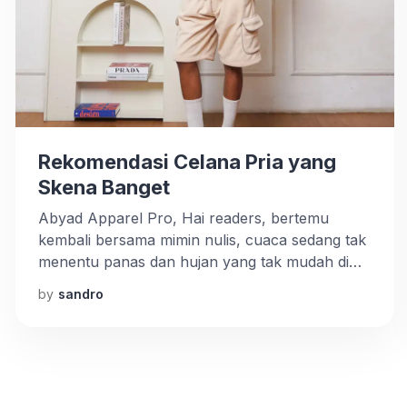
Rekomendasi Celana Pria yang
Skena Banget
Abyad Apparel Pro, Hai readers, bertemu
kembali bersama mimin nulis, cuaca sedang tak
menentu panas dan hujan yang tak mudah di
perkirakan layaknya perasaan si dia. Ehm
by
sandro
ceileh…, jadi baper kan? Cukup, cukup saatnya
back to topic, Kali ini mimin bakal ajak para
brader buat selalu bisa tampil yang kekinian
banget, masih dengan tema Skena. […]