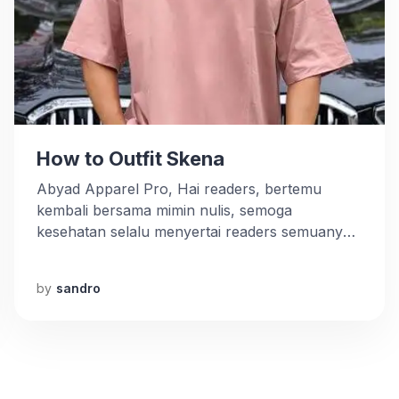
How to Outfit Skena
Abyad Apparel Pro, Hai readers, bertemu
kembali bersama mimin nulis, semoga
kesehatan selalu menyertai readers semuanya
ya. Kali ini kita akan ngulik satu kata yang hits
dikalangan anak muda dan ramai di jagad dunia
by
sandro
maya. Kira-kira readers udah bisa tebak belum
nih ? Iyap betul SKENA. Sebelum kita bahas
lebih jauh trend ini dikalangan anak […]