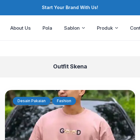
Start Your Brand With Us!
About Us
Pola
Sablon
Produk
Cont
Outfit Skena
Desain Pakaian
Fashion