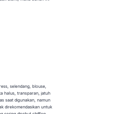
ess, selendang, blouse,
a halus, transparan, jatuh
nas saat digunakan, namun
idak direkomendasikan untuk
 sering disebut chiffon