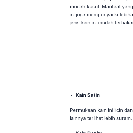
mudah kusut. Manfaat yang di
ini juga mempunyai kelebiha
jenis kain ini mudah terbakar
Kain Satin
Permukaan kain ini licin da
lainnya terlihat lebih sura