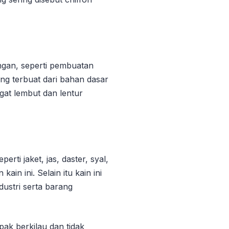
ngan, seperti pembuatan
ang terbuat dari bahan dasar
ngat lembut dan lentur
ti jaket, jas, daster, syal,
in ini. Selain itu kain ini
dustri serta barang
ampak berkilau dan tidak