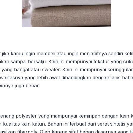
 jika kamu ingin membeli atau ingin menjahitnya sendiri ket
kan sampai bersalju. Kain ini mempunyai tekstur yang cukup
 yang hangat atau sweater. Kain ini mempunyai keunggul
kwalitasnya yang lebih awet dibandingkan dengan jenis bah
innya juga benar.
i benang polyester yang mampunyai kemiripan dengan kain 
 kualitas kain katun. Bahan ini terbuat dari serat sintetis y
ilkan fiberpoly. Oleh karena sifat bahan dasarnya yang ti