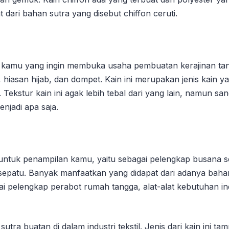
 dari bahan sutra yang disebut chiffon ceruti.
uk kamu yang ingin membuka usaha pembuatan kerajinan ta
, hiasan hijab, dan dompet. Kain ini merupakan jenis kain y
. Tekstur kain ini agak lebih tebal dari yang lain, namun sa
njadi apa saja.
ntuk penampilan kamu, yaitu sebagai pelengkap busana seper
s sepatu. Banyak manfaatkan yang didapat dari adanya bahan ka
i pelengkap perabot rumah tangga, alat-alat kebutuhan in
 sutra buatan di dalam industri tekstil. Jenis dari kain ini t