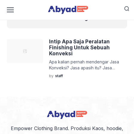
alat alat finishing
Intip Apa Saja Peralatan
Finishing Untuk Sebuah
Konveksi
Apa kalian pernah mendengar Jasa
Konveksi? Jasa apasih itu? Jasa
konveksi adalah jasa yang melayani
by
staff
pembuatan pakaian entah itu kaos,
seragam, kemeja atau lain lain. Jasa
konveksi sekarang-sekarang sudah
tersebar dimana mana, dari yang kecil
hingga yang besar. Bingung Cari Jasa
Konveksi yang Murah dan Berkualitas?
Tenang, Kami Punya Solusinya!
Mungkin sebagian dari pembaca artikel
[…]
Empower Clothing Brand. Produksi Kaos, hoodie,