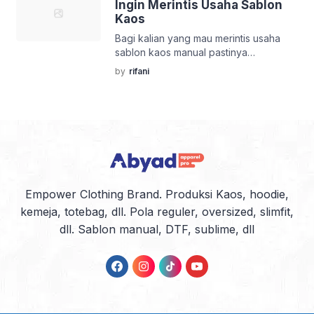
Ingin Merintis Usaha Sablon
Dikit dikit pasti dikerjakan dengan
Kaos
computer atau mesin. Tapi, apa kalian
Bagi kalian yang mau merintis usaha
tau? Sablon manual masih diminati pada
sablon kaos manual pastinya
era digital ini. Apa Itu Sablon […]
kebingungan dong, ada apa saja
by
rifani
persiapannya. Misalnya alat-alat apa
saja yang sedang butuhkan, orang-
orang pengerjaan sablonnya dan masih
banyak lagi yang Anda harus
siapkan/kerjakan. Nah di artikel ini kita
mengulas bahan sablon kaos, alat-alat
apa saja yang kalian harus siapkan.
Simak yuk: 1. Butuh screen […]
Empower Clothing Brand. Produksi Kaos, hoodie,
kemeja, totebag, dll. Pola reguler, oversized, slimfit,
dll. Sablon manual, DTF, sublime, dll