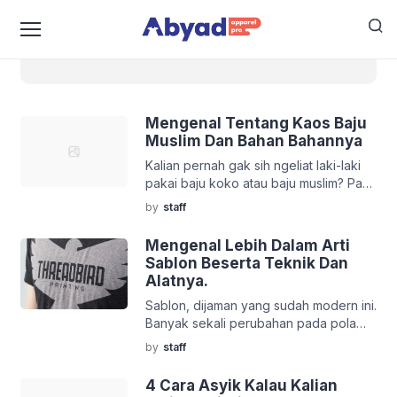
bahan sablon kaos
Mengenal Tentang Kaos Baju
Muslim Dan Bahan Bahannya
Kalian pernah gak sih ngeliat laki-laki
pakai baju koko atau baju muslim? Pasti
pernah dong ya! Di masjid atau
by
staff
dimanapun pasti kalian pernah
ngeliatnya. Sebagai muslim yang baik,
Mengenal Lebih Dalam Arti
biasanya baju muslim dipakai hanya
Sablon Beserta Teknik Dan
untuk shalat atau sekedar kumpul
Alatnya.
kumpul di majelis ta’lim. Bener gak?
Sablon, dijaman yang sudah modern ini.
Tapi, dijaman yang apa-apa sudah
Banyak sekali perubahan pada pola
modern ini. Merupakan sebuah
kerja manusia. Terlebih lagi, apa-apa
peluang besar […]
by
staff
sekarang sudah serba digital. Ingin
Kaos Unik dan Keren? Jasa Sablon
4 Cara Asyik Kalau Kalian
Kaos Ini Solusinya, Buktikan Sendiri!