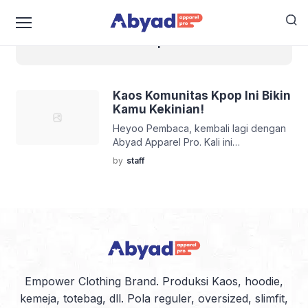
blackpink
Kaos Komunitas Kpop Ini Bikin
Kamu Kekinian!
Heyoo Pembaca, kembali lagi dengan
Abyad Apparel Pro. Kali ini
pembahasan Abyad Apparel Pro cukup
by
staff
menarik nih, karena mengikuti
perkembangan tren jaman sekarang,
KPOP! Wow, kpop. Jaman sekarang,
udah enggak asing kan kalau
mendengar kpop? Ya, kpop atau
Korean pop adalah musik – musik yang
dihasilkan oleh industry musik korea.
Bukan hanya musik – musiknya […]
Empower Clothing Brand. Produksi Kaos, hoodie,
kemeja, totebag, dll. Pola reguler, oversized, slimfit,