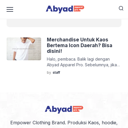
daerah
Merchandise Untuk Kaos
Bertema Icon Daerah? Bisa
disini!
Halo, pembaca. Balik lagi dengan
Abyad Apparel Pro. Sebelumnya, jika
kalian berkunjung ke suatu Negara
by
staff
atau daerah pernah tidak melihat
souvernir khas dari Negara atau
daerah itu? Pasti pernah dong, ya?
Nah, sekarang ini banyak sekali daerah
daerah mencari vendor konveksi untuk
membuat baju khas daerahnya entah
itu berupa wisata alam atau sekedar
nama daerah […]
Empower Clothing Brand. Produksi Kaos, hoodie,