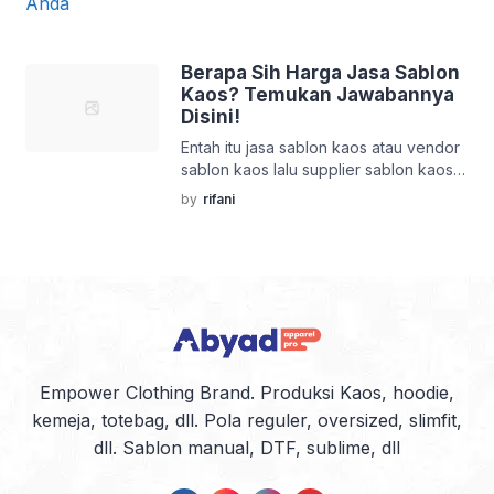
pembuatan kaos, jersey, hingga
merchandise custom. Dengan
meningkatnya tren fashion lokal,
Berapa Sih Harga Jasa Sablon
kebutuhan komunitas, hingga
Kaos? Temukan Jawabannya
keperluan promosi perusahaan,
Disini!
permintaan terhadap jasa sablon
Entah itu jasa sablon kaos atau vendor
semakin tinggi setiap tahunnya. Namun,
sablon kaos lalu supplier sablon kaos
tidak semua jasa sablon mampu
atau apapun sebutan Anda sebaiknya
memberikan kualitas terbaik dan […]
by
rifani
Anda mencari tempat yang jago bikin
kaos sablon di kawasan sekitar Anda.
Mengapa mesti Sablon manual? Karena
sablon kaos saat ini sedang populer
apalagi keunggulan utama dari sablon
manual yang Anda mesti simak yaitu:
Soal hasil sablon […]
Empower Clothing Brand. Produksi Kaos, hoodie,
kemeja, totebag, dll. Pola reguler, oversized, slimfit,
dll. Sablon manual, DTF, sublime, dll