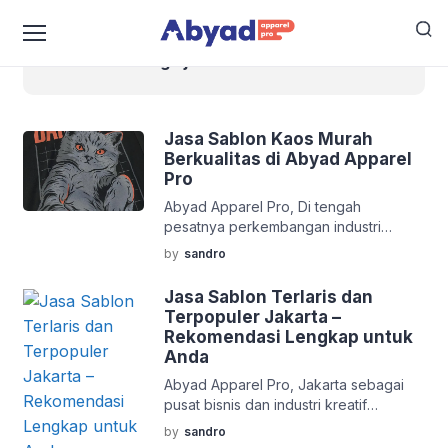
harga jasa sablon kaos
Jasa Sablon Kaos Murah
Berkualitas di Abyad Apparel
Pro
Abyad Apparel Pro, Di tengah
pesatnya perkembangan industri
kreatif dan fashion lokal, kebutuhan
by
sandro
akan kaos sablon custom semakin
meningkat—baik untuk keperluan
Jasa Sablon Terlaris dan
komunitas, event, merchandise, hingga
Terpopuler Jakarta –
kebutuhan brand fashion. Namun,
Rekomendasi Lengkap untuk
mencari jasa sablon kaos yang murah
Anda
tapi tetap berkualitas bukanlah hal
Abyad Apparel Pro, Jakarta sebagai
yang mudah. Banyak yang
pusat bisnis dan industri kreatif
menawarkan harga murah, tapi tidak
Indonesia menjadi rumah bagi banyak
jarang hasil sablon cepat luntur, retak,
by
sandro
jasa sablon yang menawarkan layanan
[…]