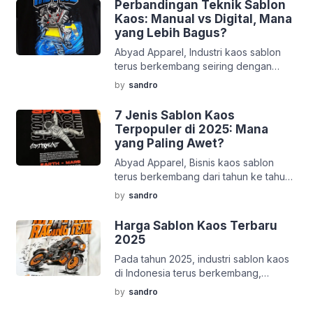
Perbandingan Teknik Sablon
seperti sablon cepat luntur, pecah, atau
Kaos: Manual vs Digital, Mana
mengelupas setelah beberapa kali
yang Lebih Bagus?
dicuci. Padahal, kaos yang baik
Abyad Apparel, Industri kaos sablon
seharusnya bisa bertahan lama, bahkan
terus berkembang seiring dengan
tetap bagus setelah puluhan kali
perubahan gaya hidup dan kemajuan
dipakai dan dicuci. Lalu, apa rahasia
by
sandro
teknologi. Saat ini, ada dua teknik
agar sablon kaos […]
sablon utama yang paling sering
7 Jenis Sablon Kaos
digunakan, yaitu sablon manual dan
Terpopuler di 2025: Mana
sablon digital. Keduanya memiliki
yang Paling Awet?
keunggulan dan kelemahan masing-
Abyad Apparel, Bisnis kaos sablon
masing, tergantung pada kebutuhan
terus berkembang dari tahun ke tahun,
produksi, jenis desain, jumlah pesanan,
didorong oleh tren fashion, teknologi
hingga bahan kaos yang digunakan.
by
sandro
sablon yang semakin canggih, serta
Lalu, teknik mana yang […]
permintaan akan produk custom. Tahun
Harga Sablon Kaos Terbaru
2025 membawa beberapa teknik
2025
sablon yang semakin diminati oleh para
Pada tahun 2025, industri sablon kaos
pelaku industri fashion maupun UMKM.
di Indonesia terus berkembang,
Namun, dengan banyaknya pilihan,
menawarkan berbagai pilihan bagi
konsumen dan produsen sering kali
by
sandro
konsumen yang ingin mencetak desain
bingung: sablon mana yang paling […]