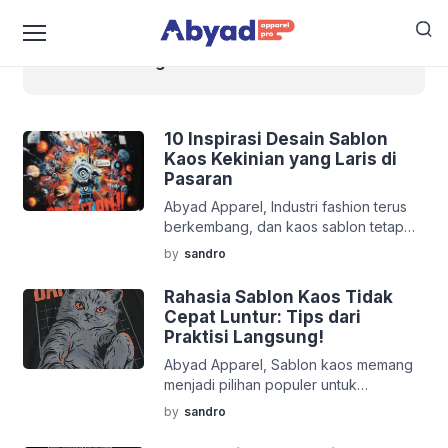
Harga Sablon Kaos 2025
10 Inspirasi Desain Sablon
Kaos Kekinian yang Laris di
Pasaran
Abyad Apparel, Industri fashion terus
berkembang, dan kaos sablon tetap
menjadi salah satu produk favorit
by
sandro
konsumen dari berbagai usia. Selain
karena nyaman dipakai, kaos sablon
Rahasia Sablon Kaos Tidak
juga jadi media ekspresi diri yang
Cepat Luntur: Tips dari
paling fleksibel. Namun, dengan begitu
Praktisi Langsung!
banyaknya desain di pasaran, kamu
Abyad Apparel, Sablon kaos memang
butuh sesuatu yang unik, kekinian, dan
menjadi pilihan populer untuk
relevan agar produk kaosmu laris
kebutuhan fashion, merchandise,
dijual. Berdasarkan pengamatan […]
by
sandro
hingga seragam komunitas. Namun,
sering kali kita mendengar keluhan