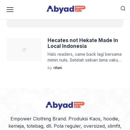
hecates
Hecates not Hekate Made In
Local Indonesia
Halo readers, came back lagi bersama
mimin nulis. Setelah sekian lama vakum
mengetik ulasan brand-brand
by
rifani
clothing yang sudah semakin banyak
dan beragam. Mari kita buka kajian
ulasan brand lokal berikut ini, brand ini
baru lima tahun ini bertumbuh, namun
pasarannya sudah masuk pasar
internasional. Clue nya brand tersebut
sama dengan nama dewi dalam
mitologi Yunani dan Romawi […]
Empower Clothing Brand. Produksi Kaos, hoodie,
kemeja, totebag, dll. Pola reguler, oversized, slimfit,