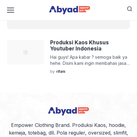
i kaos
Produksi Kaos Khusus
Youtuber Indonesia
Hai guys! Apa kabar ? semoga baik ya
hehe. Disini kami ingin membahas jasa
produksi kaos youtuber untuk kalian
by
rifani
para Youtuber Indonesia! Kalian para
youtuber yang sudah memiliki beribu-
ribu, puluhan ribu, ratusan ribu atau
bahkan berjuta-juta subscriber atau
yang baru mulai buka chanel kami
memiliki penawaran bagus untuk
meningkatkan branding kalian dengan
membuat produk cloting, salah […]
Empower Clothing Brand. Produksi Kaos, hoodie,
kemeja, totebag, dll. Pola reguler, oversized, slimfit,