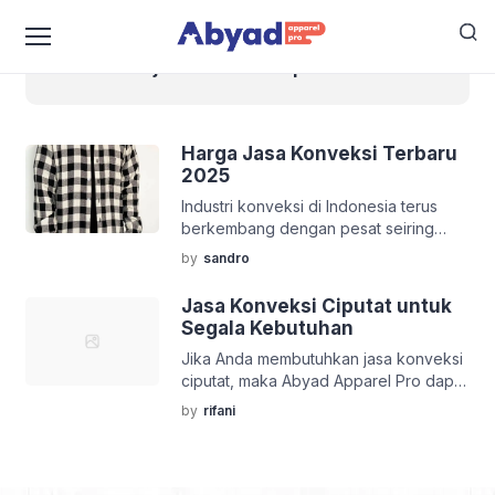
jasa konveksi ciputat
Harga Jasa Konveksi Terbaru
2025
Industri konveksi di Indonesia terus
berkembang dengan pesat seiring
meningkatnya permintaan akan pakaian
by
sandro
custom dan produk tekstil lainnya. Pada
tahun 2025, harga jasa konveksi
Jasa Konveksi Ciputat untuk
mengalami beberapa perubahan yang
Segala Kebutuhan
dipengaruhi oleh berbagai faktor,
Jika Anda membutuhkan jasa konveksi
seperti bahan baku, biaya produksi,
ciputat, maka Abyad Apparel Pro dapat
dan jumlah pesanan. Berikut adalah
menjadi solusinya. Abyad Apparel Pro
informasi terbaru mengenai harga jasa
by
rifani
merupakan usaha yang bergerak di
konveksi di tahun 2025. Harga Jasa
bidang jasa konveksi dan sablon.
Konveksi Berdasarkan […]
Sehingga dapat menjadi mitra Anda
untuk membuat berbagai macam