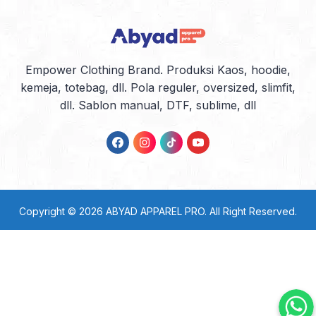
barang seperti kaos, seragam, baju,
kaos anak, jaket, hingga jumper untuk
berbagai keperluan. Dengan lokasi
jasa konveksi ciputat yang tidak […]
Empower Clothing Brand. Produksi Kaos, hoodie,
kemeja, totebag, dll. Pola reguler, oversized, slimfit,
dll. Sablon manual, DTF, sublime, dll
Copyright © 2026
ABYAD APPAREL PRO
. All Right Reserved.