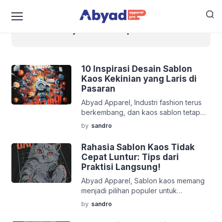
jasa sablon ciputat
10 Inspirasi Desain Sablon
Kaos Kekinian yang Laris di
Pasaran
Abyad Apparel, Industri fashion terus
berkembang, dan kaos sablon tetap
menjadi salah satu produk favorit
by
sandro
konsumen dari berbagai usia. Selain
karena nyaman dipakai, kaos sablon
Rahasia Sablon Kaos Tidak
juga jadi media ekspresi diri yang
Cepat Luntur: Tips dari
paling fleksibel. Namun, dengan begitu
Praktisi Langsung!
banyaknya desain di pasaran, kamu
Abyad Apparel, Sablon kaos memang
butuh sesuatu yang unik, kekinian, dan
menjadi pilihan populer untuk
relevan agar produk kaosmu laris
kebutuhan fashion, merchandise,
dijual. Berdasarkan pengamatan […]
by
sandro
hingga seragam komunitas. Namun,
sering kali kita mendengar keluhan