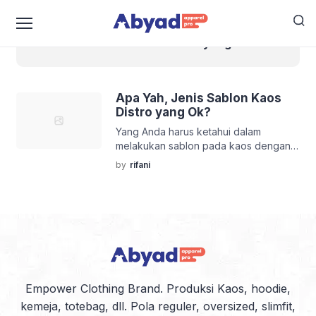
Jenis Sablon Kaos Distro yang Ok?
Apa Yah, Jenis Sablon Kaos
Distro yang Ok?
Yang Anda harus ketahui dalam
melakukan sablon pada kaos dengan
jenis distro itu, pertama bahan kaos,
by
rifani
yang kedua jenis sablon yang Anda
gunakan dan ketiga yaitu tukang yang
mengerjakan sablon pakaian apa
professional atau tidak. Tapi kali ini,
kami mengulas teknik dalam melakukan
sablon kaos manual, kenapa mesti
manual? Karena teknik ini sering
dipakai dalam […]
Empower Clothing Brand. Produksi Kaos, hoodie,
kemeja, totebag, dll. Pola reguler, oversized, slimfit,