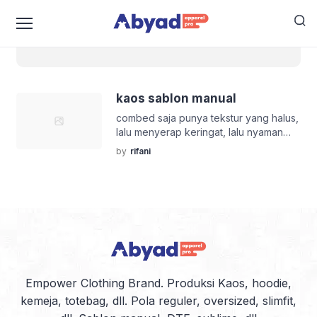
kaos sablon manual
kaos sablon manual
combed saja punya tekstur yang halus,
lalu menyerap keringat, lalu nyaman
dipakai dan paling terakhir memiliki
by
rifani
jahitan rantai standart distro loh!, berarti
kuat dan memang terbaik bahan
kaosnya. Apabila pesan sablon baju
lalu untuk kebutuhan saja buat kaos
promosi lalu seperti apa jumlahnya?
Yang jelas banyak sekali sampai
ratusan maupun ribuan tetapi Anda
punya kendala […]
Empower Clothing Brand. Produksi Kaos, hoodie,
kemeja, totebag, dll. Pola reguler, oversized, slimfit,