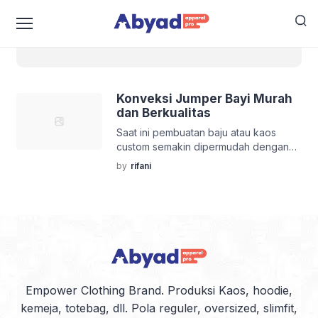
KONVEKSI JUMPER BAYI MURAH
Konveksi Jumper Bayi Murah
dan Berkualitas
Saat ini pembuatan baju atau kaos
custom semakin dipermudah dengan
adanya jasa konveksi. Sehingga
by
rifani
orang-orang yang ingin membuat
sendiri pakaiannya dengan model
tertentu bisa membuatnya sesuka hati
dan tidak bergantung dengan produk
di pasaran lagi. Adanya konveksi juga
dapat memudahkan Anda yang ingin
merintis bisnis di dunia fashion. Dengan
jasa konveksi Anda dapat
menyerahkan proses […]
Empower Clothing Brand. Produksi Kaos, hoodie,
kemeja, totebag, dll. Pola reguler, oversized, slimfit,