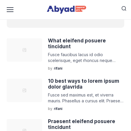
trends
What eleifend posuere
tincidunt
Fusce faucibus lacus id odio
scelerisque, eget rhoncus neque
hendrerit. Nam urna est, consequat a
by
rifani
molestie eu, sagittis id nunc. Nulla at
tempus mi, non euismod mi. Morbi
10 best ways to lorem ipsum
gravida condime!
dolor glavrida
Fusce sed maximus est, et viverra
mauris. Phasellus a cursus elit. Praesent
varius sem id felis scelerisque vehicula
by
rifani
Sed sed pharetra velit. Vestibulum
venenatis non venenatis erat.
Praesent eleifend posuere
tincidunt