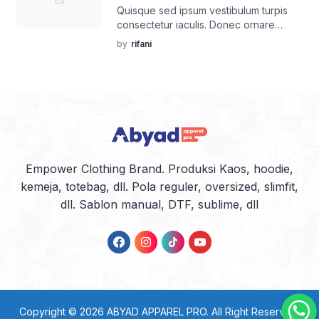
Quisque sed ipsum vestibulum turpis
consectetur iaculis. Donec ornare
imperdiet sem.
by
rifani
Empower Clothing Brand. Produksi Kaos, hoodie,
kemeja, totebag, dll. Pola reguler, oversized, slimfit,
dll. Sablon manual, DTF, sublime, dll
Copyright © 2026
ABYAD APPAREL PRO
. All Right Reserved.