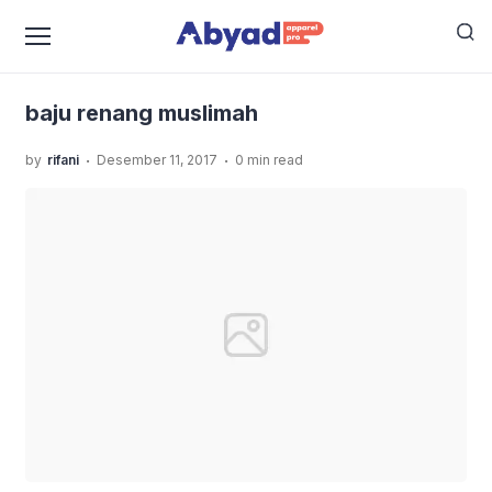
›
›
Home
Uncategorized
5 Rahasia Baju Renang Yang
›
Nyaman Dan Elegan
baju renang muslimah
baju renang muslimah
.
.
by
rifani
Desember 11, 2017
0 min read