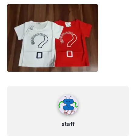
staff
staff