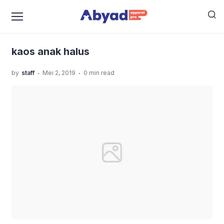
›
›
Home
Uncategorized
Anak Nyaman Dengan Kaos,
›
ini Tipsnya
kaos anak halus
kaos anak halus
.
.
by
staff
Mei 2, 2019
0 min read