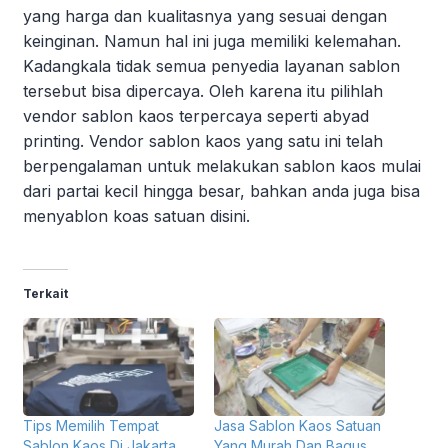
yang harga dan kualitasnya yang sesuai dengan
keinginan. Namun hal ini juga memiliki kelemahan.
Kadangkala tidak semua penyedia layanan sablon
tersebut bisa dipercaya. Oleh karena itu pilihlah
vendor sablon kaos terpercaya seperti abyad
printing. Vendor sablon kaos yang satu ini telah
berpengalaman untuk melakukan sablon kaos mulai
dari partai kecil hingga besar, bahkan anda juga bisa
menyablon koas satuan disini.
Terkait
Tips Memilih Tempat
Jasa Sablon Kaos Satuan
Sablon Kaos Di Jakarta
Yang Murah Dan Bagus