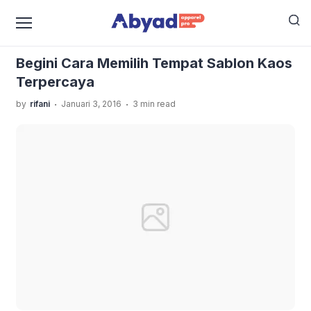
›
›
Home
Uncategorized
Begini Cara Memilih Tempat
Sablon Kaos Terpercaya
Begini Cara Memilih Tempat Sablon Kaos
Terpercaya
.
.
by
rifani
Januari 3, 2016
3 min read