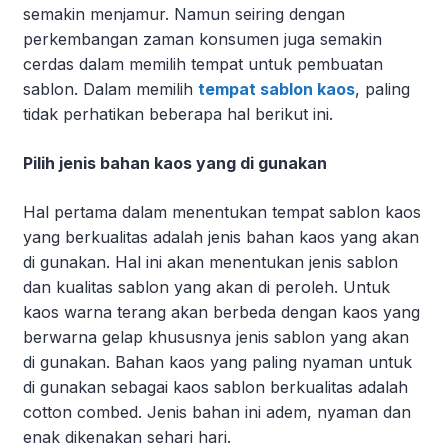
semakin menjamur. Namun seiring dengan
perkembangan zaman konsumen juga semakin
cerdas dalam memilih tempat untuk pembuatan
sablon. Dalam memilih
tempat sablon kaos
, paling
tidak perhatikan beberapa hal berikut ini.
Pilih jenis bahan kaos yang di gunakan
Hal pertama dalam menentukan tempat sablon kaos
yang berkualitas adalah jenis bahan kaos yang akan
di gunakan. Hal ini akan menentukan jenis sablon
dan kualitas sablon yang akan di peroleh. Untuk
kaos warna terang akan berbeda dengan kaos yang
berwarna gelap khususnya jenis sablon yang akan
di gunakan. Bahan kaos yang paling nyaman untuk
di gunakan sebagai kaos sablon berkualitas adalah
cotton combed. Jenis bahan ini adem, nyaman dan
enak dikenakan sehari hari.