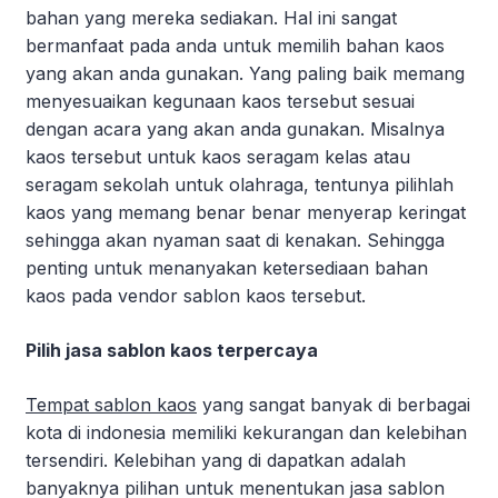
bahan yang mereka sediakan. Hal ini sangat
bermanfaat pada anda untuk memilih bahan kaos
yang akan anda gunakan. Yang paling baik memang
menyesuaikan kegunaan kaos tersebut sesuai
dengan acara yang akan anda gunakan. Misalnya
kaos tersebut untuk kaos seragam kelas atau
seragam sekolah untuk olahraga, tentunya pilihlah
kaos yang memang benar benar menyerap keringat
sehingga akan nyaman saat di kenakan. Sehingga
penting untuk menanyakan ketersediaan bahan
kaos pada vendor sablon kaos tersebut.
Pilih jasa sablon kaos terpercaya
Tempat sablon kaos
yang sangat banyak di berbagai
kota di indonesia memiliki kekurangan dan kelebihan
tersendiri. Kelebihan yang di dapatkan adalah
banyaknya pilihan untuk menentukan jasa sablon