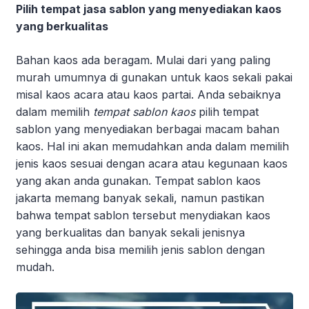
Pilih tempat jasa sablon yang menyediakan kaos
yang berkualitas
Bahan kaos ada beragam. Mulai dari yang paling
murah umumnya di gunakan untuk kaos sekali pakai
misal kaos acara atau kaos partai. Anda sebaiknya
dalam memilih
tempat sablon kaos
pilih tempat
sablon yang menyediakan berbagai macam bahan
kaos. Hal ini akan memudahkan anda dalam memilih
jenis kaos sesuai dengan acara atau kegunaan kaos
yang akan anda gunakan. Tempat sablon kaos
jakarta memang banyak sekali, namun pastikan
bahwa tempat sablon tersebut menydiakan kaos
yang berkualitas dan banyak sekali jenisnya
sehingga anda bisa memilih jenis sablon dengan
mudah.