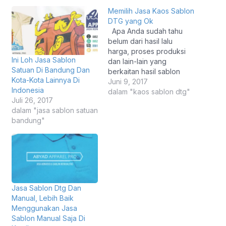
Memilih Jasa Kaos Sablon
DTG yang Ok
Apa Anda sudah tahu
belum dari hasil lalu
harga, proses produksi
Ini Loh Jasa Sablon
dan lain-lain yang
Satuan Di Bandung Dan
berkaitan hasil sablon
Kota-Kota Lainnya Di
kaos DTG? Kalau Anda
Juni 9, 2017
Indonesia
masih belum tahu,
dalam "kaos sablon dtg"
Juli 26, 2017
memang sih proses
dalam "jasa sablon satuan
pembuatan sablon kaos
bandung"
saja Anda pastinya mau
yang murah lalu benar-
benar berkualitas
premium dong!. Kalau
begitu Anda silahkan saja
pesan jasa sablon…
Jasa Sablon Dtg Dan
Manual, Lebih Baik
Menggunakan Jasa
Sablon Manual Saja Di