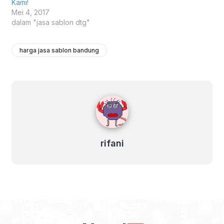
Kami!
Mei 4, 2017
dalam "jasa sablon dtg"
harga jasa sablon bandung
rifani
rifani