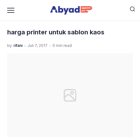
›
›
Home
Uncategorized
Kira-Kira Berapa Sih Harga
›
Printer Untuk Sablon Kaos DTG?
harga printer untuk
sablon kaos
harga printer untuk sablon kaos
.
.
by
rifani
Juli 7, 2017
0 min read