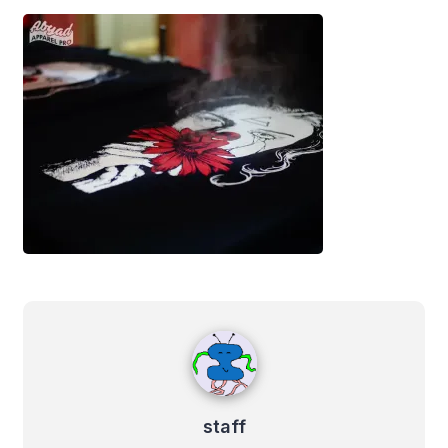
staff
staff