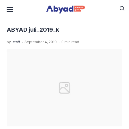
›
›
Home
Uncategorized
Hoodie Cathartsis Dengan
›
Konsep Yang Misterius
ABYAD juli_2019_k
ABYAD juli_2019_k
.
.
by
staff
September 4, 2019
0 min read