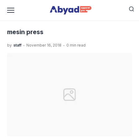
›
›
Home
Uncategorized
Intip Apa Saja Peralatan
›
Finishing Untuk Sebuah Konveksi
mesin press
mesin press
.
.
by
staff
November 16, 2018
0 min read