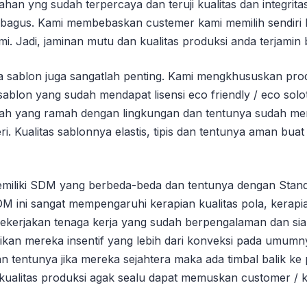
ahan yng sudah terpercaya dan teruji kualitas dan integrita
s bagus. Kami membebaskan custemer kami memilih sendir
mi. Jadi, jaminan mutu dan kualitas produksi anda terjamin
nta sablon juga sangatlah penting. Kami mengkhususkan pr
 sablon yang sudah mendapat lisensi eco friendly / eco sol
alah yang ramah dengan lingkungan dan tentunya sudah m
ri. Kualitas sablonnya elastis, tipis dan tentunya aman buat 
 memiliki SDM yang berbeda-beda dan tentunya dengan Stan
M ini sangat mempengaruhi kerapian kualitas pola, kerapia
ekerjakan tenaga kerja yang sudah berpengalaman dan sia
rikan mereka insentif yang lebih dari konveksi pada umumn
 tentunya jika mereka sejahtera maka ada timbal balik ke
kualitas produksi agak sealu dapat memuskan customer / kl