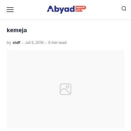
›
›
Home
Uncategorized
Jasa Produksi Kemeja Keren,
›
Beserta Penjelasan Tentang Kemeja
kemeja
kemeja
.
.
by
staff
Juli 5, 2019
0 min read