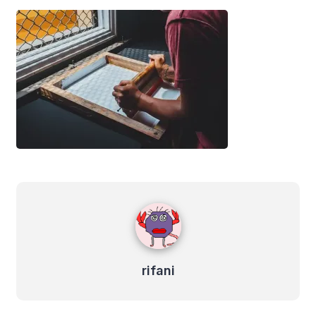
rifani
rifani