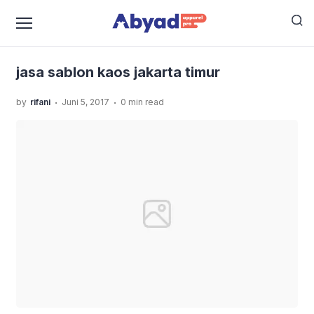
›
›
Home
Uncategorized
10 Peralatan Jasa Sablon Kaos
›
Manual yang Ada Di Jakarta Timur Dan Sekitarnya
jasa
sablon kaos jakarta timur
jasa sablon kaos jakarta timur
.
.
by
rifani
Juni 5, 2017
0 min read