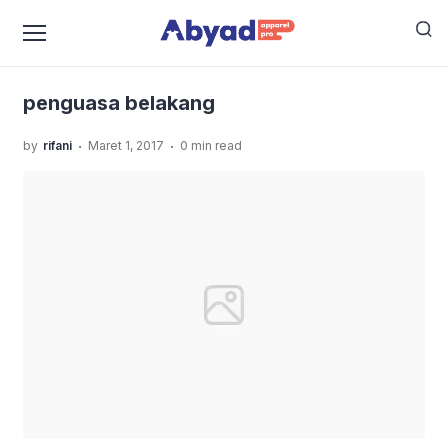
›
›
Home
Uncategorized
JASA SABLON KAOS MURAH
›
KUALITAS TERBAIK
penguasa belakang
penguasa belakang
.
.
by
rifani
Maret 1, 2017
0 min read