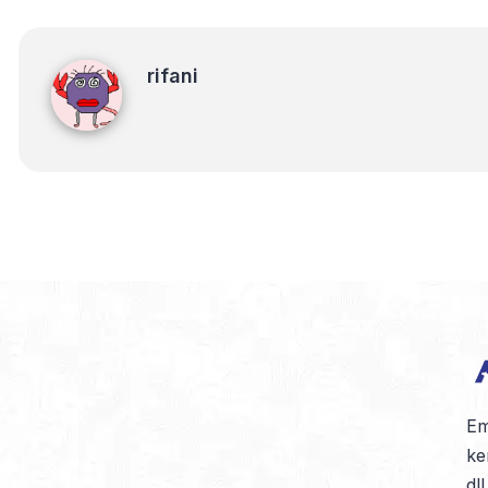
rifani
rifani
Em
ke
dl