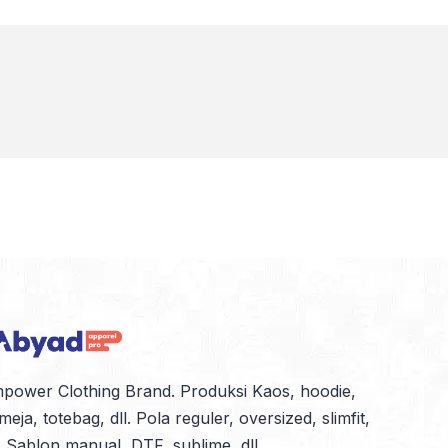
power Clothing Brand. Produksi Kaos, hoodie,
meja, totebag, dll. Pola reguler, oversized, slimfit,
l. Sablon manual, DTF, sublime, dll