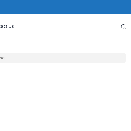
act Us
ung