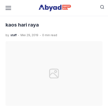
›
›
Home
Uncategorized
Kaos Hari Raya Idul Fitri Untuk
›
Kado Orang-Orang Tersayang.
kaos hari raya
kaos hari raya
.
.
by
staff
Mei 29, 2019
0 min read