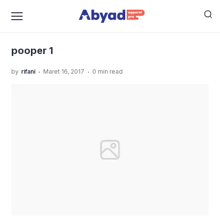
›
›
Home
Uncategorized
Konveksi Baju Bayi Online
›
Yang Murah Namun Berkualitas
pooper 1
pooper 1
.
.
by
rifani
Maret 16, 2017
0 min read