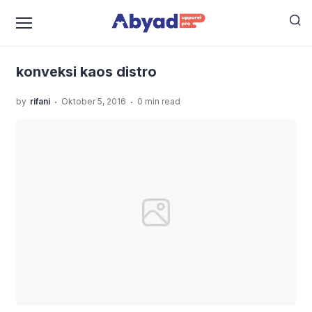
›
›
Home
Uncategorized
Buat Clothing Line Mu lewat
›
Konveksi Kaos Distro
konveksi kaos distro
konveksi kaos distro
.
.
by
rifani
Oktober 5, 2016
0 min read