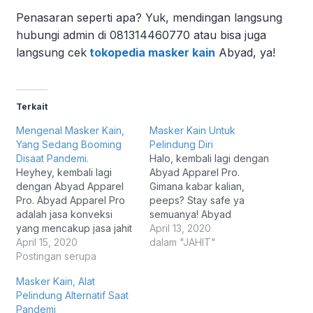
Penasaran seperti apa? Yuk, mendingan langsung
hubungi admin di 081314460770 atau bisa juga
langsung cek
tokopedia masker kain
Abyad, ya!
Terkait
Mengenal Masker Kain,
Masker Kain Untuk
Yang Sedang Booming
Pelindung Diri
Disaat Pandemi.
Halo, kembali lagi dengan
Heyhey, kembali lagi
Abyad Apparel Pro.
dengan Abyad Apparel
Gimana kabar kalian,
Pro. Abyad Apparel Pro
peeps? Stay safe ya
adalah jasa konveksi
semuanya! Abyad
yang mencakup jasa jahit
Apparel Pro balik lagi nih
April 13, 2020
dan juga jasa sablon
April 15, 2020
bawa artikel yang
dalam "JAHIT"
yang pastinya akan
Postingan serupa
menarik buat kalian baca.
memberikan informasi
Bagi yang belum tau,
Masker Kain, Alat
yang menarik banget
Abyad Apparel Pro
Pelindung Alternatif Saat
buat kamu dan juga
adalah jasa konveksi
Pandemi
bermanfaat untuk kamu
yang mencakup jasa jahit