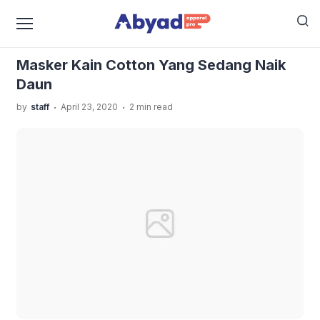
›
›
Home
Uncategorized
Masker Kain Cotton Yang
Sedang Naik Daun
Masker Kain Cotton Yang Sedang Naik
Daun
.
.
by
staff
April 23, 2020
2 min read