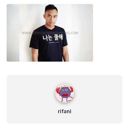
rifani
rifani