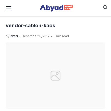
›
›
Home
Uncategorized
Memilih Vendor Sablon
›
Terpercaya Untuk Bikin Brand Merk Sendiri
vendor-
sablon-kaos
vendor-sablon-kaos
.
.
by
rifani
Desember 15, 2017
0 min read