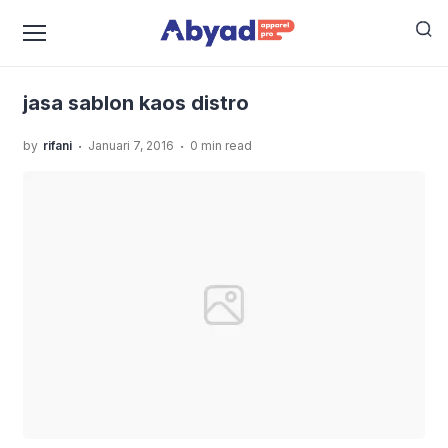
›
›
Home
Uncategorized
ABYAD SP - Penyedia Jasa
›
Sablon Kaos Murah Dengan Kualitas Terbagus
jasa
sablon kaos distro
jasa sablon kaos distro
.
.
by
rifani
Januari 7, 2016
0 min read