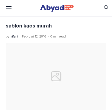
›
›
Home
Uncategorized
Sablon Kaos Murah Pamulang
›
Yang Paling Recommended!
sablon kaos murah
sablon kaos murah
.
.
by
rifani
Februari 12, 2016
0 min read