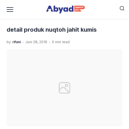
›
›
Home
Uncategorized
Spesialis Konveksi Baju Anak
›
Dengan Kualitas Terbaik - ABYAD APPAREL PRO
detail
produk nuqtoh jahit kumis
detail produk nuqtoh jahit kumis
.
.
by
rifani
Juni 28, 2016
0 min read