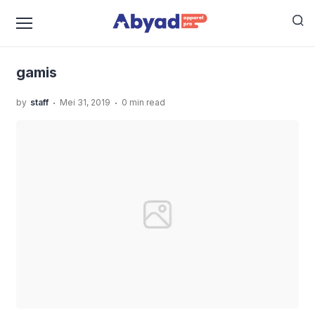
›
›
Home
Uncategorized
Tampil Kece Saat Lebaran
›
Dengan Gamis Kaos
gamis
gamis
.
.
by
staff
Mei 31, 2019
0 min read