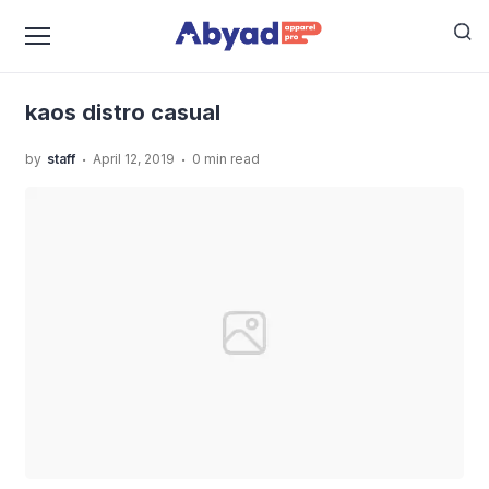
›
›
Home
Uncategorized
Tetap Modis dengan Setelan
›
Kaos Distro
kaos distro casual
kaos distro casual
.
.
by
staff
April 12, 2019
0 min read