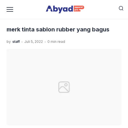
›
›
Home
Uncategorized
Tinta Sablon Rubber VS
›
Plastisol, Manakah Yang Lebih Bagus?
merk tinta
sablon rubber yang bagus
merk tinta sablon rubber yang bagus
.
.
by
staff
Juli 5, 2022
0 min read