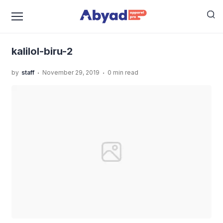
›
›
Home
Uncategorized
Jasa Jahit Kaos Yang Rapi
›
Dan Berkualitas
kalilol-biru-2
kalilol-biru-2
.
.
by
staff
November 29, 2019
0 min read