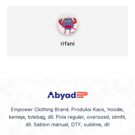
kalo menurutku sih
rasanya jadi manis-manis
gitu. Sama banget sama
rifani
salah…
rifani
Empower Clothing Brand. Produksi Kaos, hoodie,
kemeja, totebag, dll. Pola reguler, oversized, slimfit,
dll. Sablon manual, DTF, sublime, dll