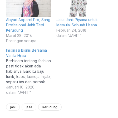
Abyad Apparel Pro, Sang
Jasa Jahit Piyama untuk
Profesional Jahit Tepi
Memulai Sebuah Usaha
Kerudung
Februari 24, 2018
Maret 28, 2018
dalam "JAHIT"
Postingan serupa
Inspirasi Bisnis Bersama
Vanila Hijab
Berbicara tentang fashion
pasti tidak akan ada
habisnya. Baik itu baju
tunik, kaos, kemeja, hijab,
sepatu tas dan pernak
pernik lainnya. Kali ini ada
Januari 10, 2020
inspirasi bisnis yang
dalam "JAHIT"
bernama Vanilla, ini
merupakan salah satu
jahi
jasa
kerudung
varian rasa entah
makanan atau minuman,