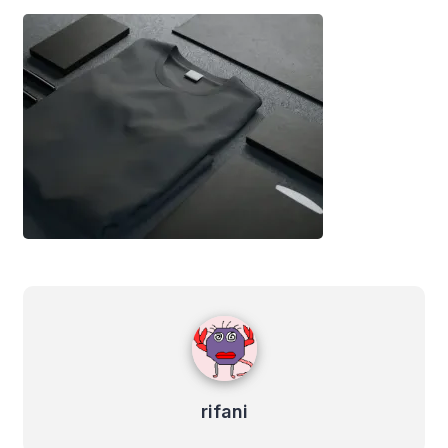
rifani
rifani