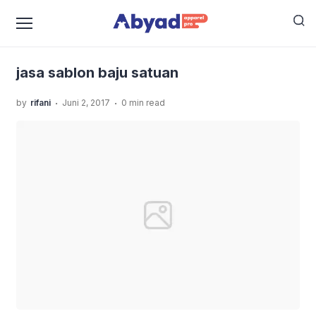
›
›
Home
Uncategorized
Jasa Sablon Baju Satuan yang
›
Terbaik!
jasa sablon baju satuan
jasa sablon baju satuan
.
.
by
rifani
Juni 2, 2017
0 min read