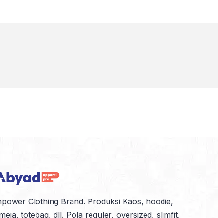
power Clothing Brand. Produksi Kaos, hoodie,
meja, totebag, dll. Pola reguler, oversized, slimfit,