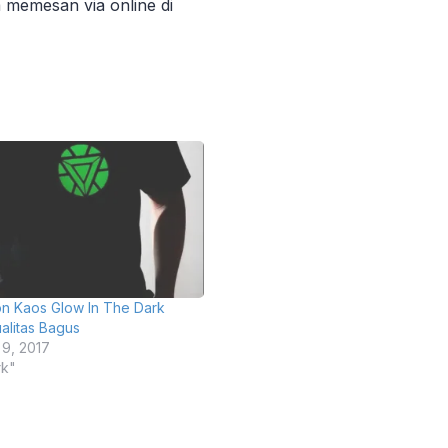
a memesan via online di
on Kaos Glow In The Dark
alitas Bagus
9, 2017
rk"