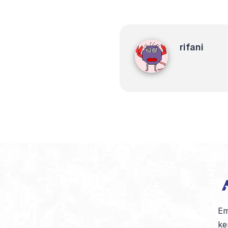
rifani
rifani
Em
ke