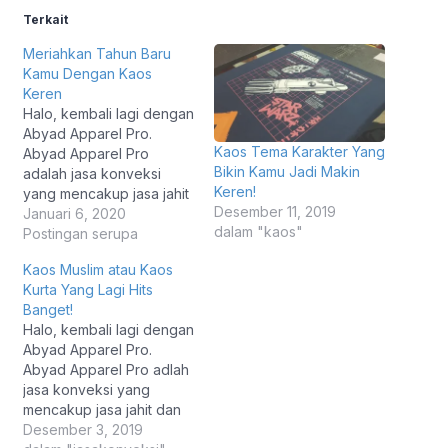
Terkait
Meriahkan Tahun Baru
Kamu Dengan Kaos
Keren
Halo, kembali lagi dengan
Abyad Apparel Pro.
Kaos Tema Karakter Yang
Abyad Apparel Pro
Bikin Kamu Jadi Makin
adalah jasa konveksi
Keren!
yang mencakup jasa jahit
Desember 11, 2019
dan juga jasa konveksi,
Januari 6, 2020
dalam "kaos"
Abyad Apparel Pro
Postingan serupa
pastinya akan
Kaos Muslim atau Kaos
memberikan informasi
Kurta Yang Lagi Hits
yang menarik banget
Banget!
buat kamu yang tertarik
Halo, kembali lagi dengan
pada dunia jasa konveksi
Abyad Apparel Pro.
dan ingin mempunyai
Abyad Apparel Pro adlah
brand sendiri. Pada
jasa konveksi yang
kesempatan kali ini,
mencakup jasa jahit dan
Abyad Apparel…
juga jasa sablon, Abyad
Desember 3, 2019