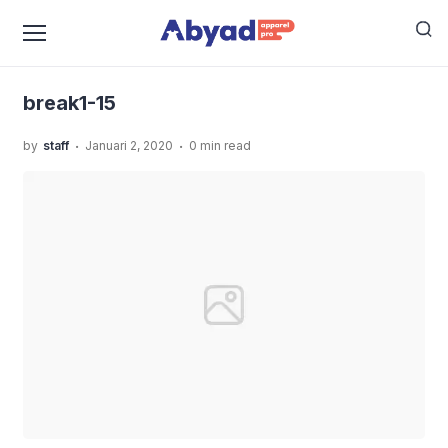
›
›
Home
Uncategorized
Rayakan Tahun Baru Kalian
›
Dengan Kaos Berkualitas Premium!
break1-15
break1-15
.
.
by
staff
Januari 2, 2020
0 min read