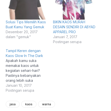
Solusi Tips Memilih Kaos
BIKIN KAOS MURAH
Buat Kamu Yang Gemuk
DESAIN SENDIRI DI ABYAD
Desember 20, 2017
APPAREL PRO
dalam "gemuk"
Januari 7, 2017
Postingan serupa
Tampil Keren dengan
Kaos Glow In The Dark
Apakah kamu suka
memakai kaos untuk
kegiatan sehari-hari?
Pastinya kebanyakan
orang lebih suka
mengenakan kaos ketika
Januari 10, 2017
bersantai. Selain karena
Postingan serupa
nyaman dipakai,
modelnya juga simpel
jasa
kaos
warna
sehingga tinggal dipakai.
Tak jarang juga banyak