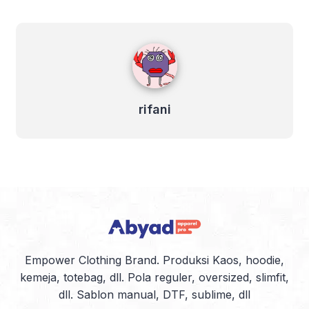
orang yang suka
memakai kaos tak hanya
untuk bersantai dirumah
rifani
tapi juga untuk hangout
bersama teman-teman.
Namun agar penampilan…
rifani
Empower Clothing Brand. Produksi Kaos, hoodie,
kemeja, totebag, dll. Pola reguler, oversized, slimfit,
dll. Sablon manual, DTF, sublime, dll